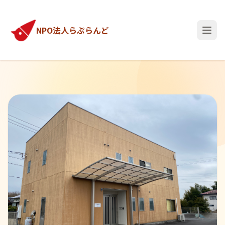
NPO法人らぷらんど
メニ