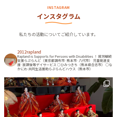
INSTAGRAM
インスタグラム
私たちの活動についてご紹介しています。
2012rapland
Rapland is Supports for Persons with Disabilities ！
就労継続
支援らぷらんど（東京都調布市·熊本市·八代市）
児童発達支
援·放課後等デイサービス
○ひみつきち（熊本県合志市）
○な
かにわ
共同生活援助らぷらんどハウス（熊本市）